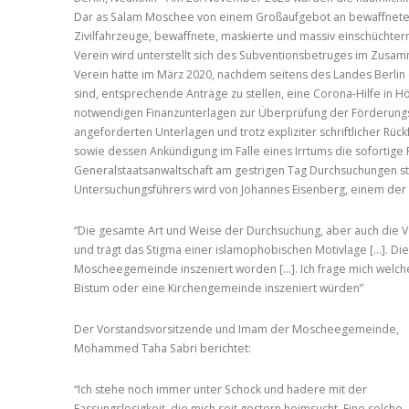
Dar as Salam Moschee von einem Großaufgebot an bewaffneten 
Zivilfahrzeuge, bewaffnete, maskierte und massiv einschüchter
Verein wird unterstellt sich des Subventionsbetruges im Zusam
Verein hatte im März 2020, nachdem seitens des Landes Berlin 
sind, entsprechende Anträge zu stellen, eine Corona-Hilfe in H
notwendigen Finanzunterlagen zur Überprüfung der Förderungs
angeforderten Unterlagen und trotz expliziter schriftlicher R
sowie dessen Ankündigung im Falle eines Irrtums die sofortige 
Generalstaatsanwaltschaft am gestrigen Tag Durchsuchungen st
Untersuchungsführers wird von Johannes Eisenberg, einem der 
“Die gesamte Art und Weise der Durchsuchung, aber auch die V
und trägt das Stigma einer islamophobischen Motivlage [...]. Di
Moscheegemeinde inszeniert worden [...]. Ich frage mich welc
Bistum oder eine Kirchengemeinde inszeniert würden”
Der Vorstandsvorsitzende und Imam der Moscheegemeinde,
Mohammed Taha Sabri berichtet:
“Ich stehe noch immer unter Schock und hadere mit der
Fassungslosigkeit, die mich seit gestern heimsucht. Eine solche