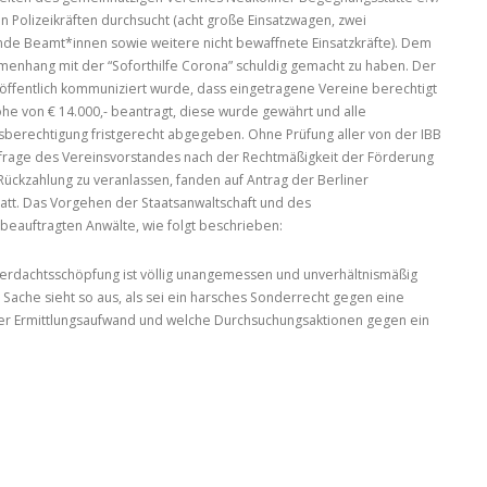
Polizeikräften durchsucht (acht große Einsatzwagen, zwei
nde Beamt*innen sowie weitere nicht bewaffnete Einsatzkräfte). Dem
menhang mit der “Soforthilfe Corona” schuldig gemacht zu haben. Der
öffentlich kommuniziert wurde, dass eingetragene Vereine berechtigt
öhe von € 14.000,- beantragt, diese wurde gewährt und alle
berechtigung fristgerecht abgegeben. Ohne Prüfung aller von der IBB
ückfrage des Vereinsvorstandes nach der Rechtmäßigkeit der Förderung
Rückzahlung zu veranlassen, fanden auf Antrag der Berliner
att. Das Vorgehen der Staatsanwaltschaft und des
beauftragten Anwälte, wie folgt beschrieben:
erdachtsschöpfung ist völlig unangemessen und unverhältnismäßig
e Sache sieht so aus, als sei ein harsches Sonderrecht gegen eine
her Ermittlungsaufwand und welche Durchsuchungsaktionen gegen ein