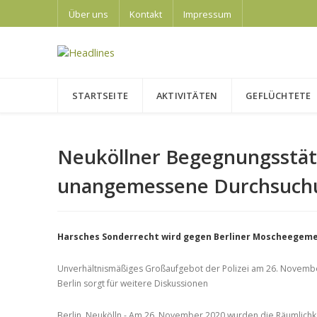
Über uns
Kontakt
Impressum
STARTSEITE
AKTIVITÄTEN
GEFLÜCHTETE
Neuköllner Begegnungsstät
unangemessene Durchsuchu
Harsches Sonderrecht wird gegen Berliner Moscheegeme
Unverhältnismäßiges Großaufgebot der Polizei am 26. Novembe
Berlin sorgt für weitere Diskussionen
Berlin, Neukölln - Am 26. November 2020 wurden die Räumlich