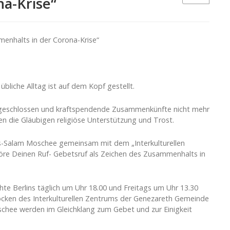
a-Krise“
menhalts in der Corona-Krise“
r übliche Alltag ist auf dem Kopf gestellt.
ind geschlossen und kraftspendende Zusammenkünfte nicht mehr
en die Gläubigen religiöse Unterstützung und Trost.
as-Salam Moschee gemeinsam mit dem „Interkulturellen
höre Deinen Ruf- Gebetsruf als Zeichen des Zusammenhalts in
hte Berlins täglich um Uhr 18.00 und Freitags um Uhr 13.30
Glocken des Interkulturellen Zentrums der Genezareth Gemeinde
schee werden im Gleichklang zum Gebet und zur Einigkeit