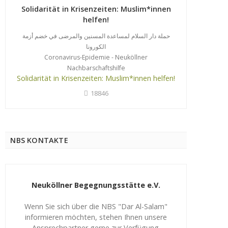
Solidarität in Krisenzeiten: Muslim*innen
helfen!
حملة دار السلام لمساعدة المسنين والمرضى في خضم أزمة
الكورونا
Coronavirus-Epidemie - Neuköllner
Nachbarschaftshilfe
Solidarität in Krisenzeiten: Muslim*innen helfen!
18846
NBS KONTAKTE
Neuköllner Begegnungsstätte e.V.
Wenn Sie sich über die NBS "Dar Al-Salam"
informieren möchten, stehen Ihnen unsere
Ansprechpartner gerne zur Verfügung.