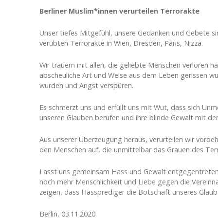
Berliner Muslim*innen verurteilen Terrorakte
Unser tiefes Mitgefühl, unsere Gedanken und Gebete si
verübten Terrorakte in Wien, Dresden, Paris, Nizza.
Wir trauern mit allen, die geliebte Menschen verloren h
abscheuliche Art und Weise aus dem Leben gerissen wur
wurden und Angst verspüren.
Es schmerzt uns und erfüllt uns mit Wut, dass sich Unm
unseren Glauben berufen und ihre blinde Gewalt mit der
Aus unserer Überzeugung heraus, verurteilen wir vorbeha
den Menschen auf, die unmittelbar das Grauen des Terr
Lasst uns gemeinsam Hass und Gewalt entgegentreten
noch mehr Menschlichkeit und Liebe gegen die Verei
zeigen, dass Hassprediger die Botschaft unseres Glau
Berlin, 03.11.2020