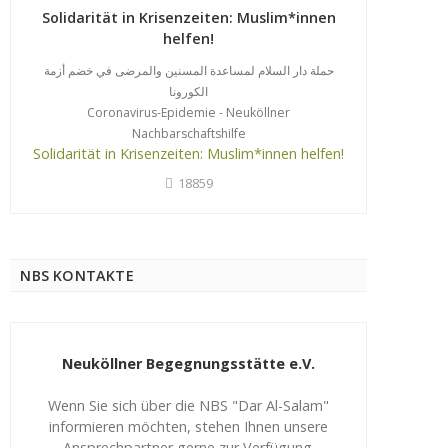
Solidarität in Krisenzeiten: Muslim*innen
helfen!
حملة دار السلام لمساعدة المسنين والمرضى في خضم أزمة
الكورونا
Coronavirus-Epidemie - Neuköllner
Nachbarschaftshilfe
Solidarität in Krisenzeiten: Muslim*innen helfen!
18859
NBS KONTAKTE
Neuköllner Begegnungsstätte e.V.
Wenn Sie sich über die NBS "Dar Al-Salam"
informieren möchten, stehen Ihnen unsere
Ansprechpartner gerne zur Verfügung.