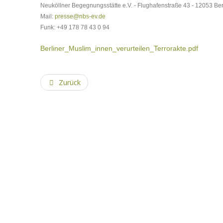
Neuköllner Begegnungsstätte e.V. - Flughafenstraße 43 - 12053 Ber
Mail:
presse@nbs-ev.de
Funk: +49 178 78 43 0 94
Berliner_Muslim_innen_verurteilen_Terrorakte.pdf
Zurück