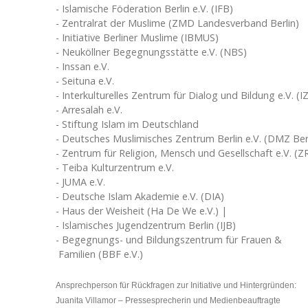
- Islamische Föderation Berlin e.V. (IFB)
- Zentralrat der Muslime (ZMD Landesverband Berlin)
- Initiative Berliner Muslime (IBMUS)
- Neuköllner Begegnungsstätte e.V. (NBS)
- Inssan e.V.
- Seituna e.V.
- Interkulturelles Zentrum für Dialog und Bildung e.V. (
- Arresalah e.V.
- Stiftung Islam im Deutschland
- Deutsches Muslimisches Zentrum Berlin e.V. (DMZ Berl
- Zentrum für Religion, Mensch und Gesellschaft e.V. (
- Teiba Kulturzentrum e.V.
- JUMA e.V.
- Deutsche Islam Akademie e.V. (DIA)
- Haus der Weisheit (Ha De We e.V.) |
- Islamisches Jugendzentrum Berlin (IJB)
- Begegnungs- und Bildungszentrum für Frauen &
Familien (BBF e.V.)
Ansprechperson für Rückfragen zur Initiative und Hintergründen:
Juanita Villamor – Pressesprecherin und Medienbeauftragte