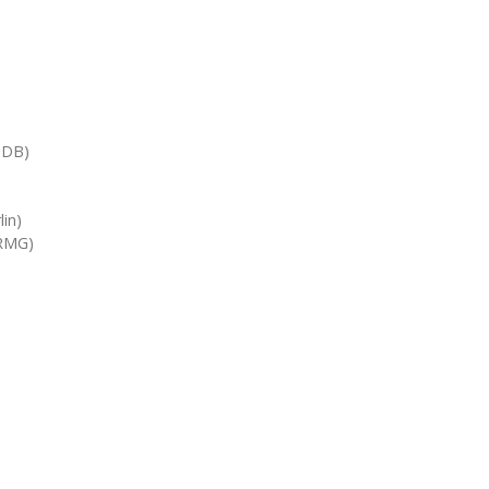
IZDB)
in)
ZRMG)