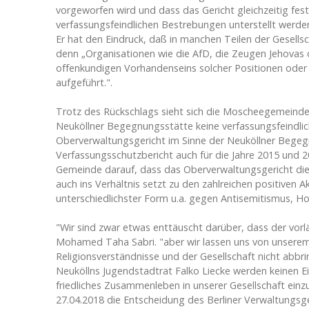
vorgeworfen wird und dass das Gericht gleichzeitig fes
verfassungsfeindlichen Bestrebungen unterstellt werden
Er hat den Eindruck, daß in manchen Teilen der Gesell
denn „Organisationen wie die AfD, die Zeugen Jehovas 
offenkundigen Vorhandenseins solcher Positionen oder
aufgeführt.".
Trotz des Rückschlags sieht sich die Moscheegemeinde 
Neuköllner Begegnungsstätte keine verfassungsfeindlic
Oberverwaltungsgericht im Sinne der Neuköllner Begeg
Verfassungsschutzbericht auch für die Jahre 2015 und 
Gemeinde darauf, dass das Oberverwaltungsgericht die
auch ins Verhältnis setzt zu den zahlreichen positiven A
unterschiedlichster Form u.a. gegen Antisemitismus, Ho
"Wir sind zwar etwas enttäuscht darüber, dass der vorl
Mohamed Taha Sabri. "aber wir lassen uns von unserem 
Religionsverständnisse und der Gesellschaft nicht abbr
Neuköllns Jugendstadtrat Falko Liecke werden keinen E
friedliches Zusammenleben in unserer Gesellschaft einzu
27.04.2018 die Entscheidung des Berliner Verwaltungsg