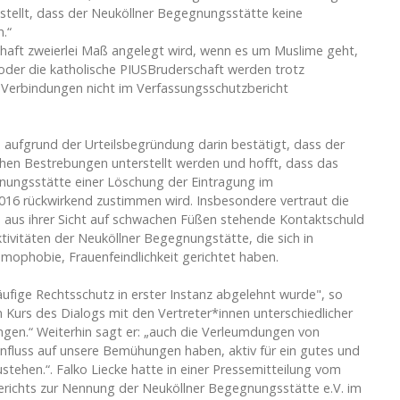
tstellt, dass der Neuköllner Begegnungsstätte keine
.“
schaft zweierlei Maß angelegt wird, wenn es um Muslime geht,
oder die katholische PIUSBruderschaft werden trotz
 Verbindungen nicht im Verfassungsschutzbericht
aufgrund der Urteilsbegründung darin bestätigt, dass der
hen Bestrebungen unterstellt werden und hofft, dass das
nungsstätte einer Löschung der Eintragung im
2016 rückwirkend zustimmen wird. Insbesondere vertraut die
 aus ihrer Sicht auf schwachen Füßen stehende Kontaktschuld
ktivitäten der Neuköllner Begegnungstätte, die sich in
mophobie, Frauenfeindlichkeit gerichtet haben.
äufige Rechtsschutz in erster Instanz abgelehnt wurde", so
Kurs des Dialogs mit den Vertreter*innen unterschiedlicher
ingen.“ Weiterhin sagt er: „auch die Verleumdungen von
influss auf unsere Bemühungen haben, aktiv für ein gutes und
stehen.“. Falko Liecke hatte in einer Pressemitteilung vom
erichts zur Nennung der Neuköllner Begegnungsstätte e.V. im