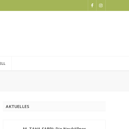
ELL
AKTUELLES
M. TAHA SABRI: Die Neuköllner