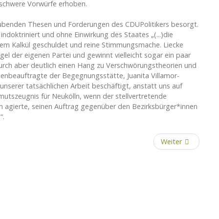
 schwere Vorwürfe erhoben.
äubenden Thesen und Forderungen des CDUPolitikers besorgt.
ndoktriniert und ohne Einwirkung des Staates „(...)die
schem Kalkül geschuldet und reine Stimmungsmache. Liecke
el der eigenen Partei und gewinnt vielleicht sogar ein paar
durch aber deutlich einen Hang zu Verschwörungstheorien und
enbeauftragte der Begegnungsstätte, Juanita Villamor-
 unserer tatsächlichen Arbeit beschäftigt, anstatt uns auf
rmutszeugnis für Neukölln, wenn der stellvertretende
n agierte, seinen Auftrag gegenüber den Bezirksbürger*innen
“.
Weiter