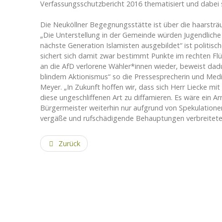
Verfassungsschutzbericht 2016 thematisiert und dabei
Die Neuköllner Begegnungsstätte ist über die haarstr
„Die Unterstellung in der Gemeinde würden Jugendliche i
nächste Generation Islamisten ausgebildet“ ist politi
sichert sich damit zwar bestimmt Punkte im rechten Flüg
an die AfD verlorene Wähler*innen wieder, beweist da
blindem Aktionismus“ so die Pressesprecherin und Medi
Meyer. „In Zukunft hoffen wir, dass sich Herr Liecke mit
diese ungeschliffenen Art zu diffamieren. Es wäre ein A
Bürgermeister weiterhin nur aufgrund von Spekulatione
vergäße und rufschädigende Behauptungen verbreitete
Zurück