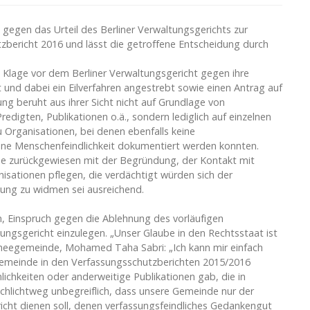
gegen das Urteil des Berliner Verwaltungsgerichts zur
bericht 2016 und lässt die getroffene Entscheidung durch
Klage vor dem Berliner Verwaltungsgericht gegen ihre
 und dabei ein Eilverfahren angestrebt sowie einen Antrag auf
ung beruht aus ihrer Sicht nicht auf Grundlage von
edigten, Publikationen o.ä., sondern lediglich auf einzelnen
 Organisationen, bei denen ebenfalls keine
ne Menschenfeindlichkeit dokumentiert werden konnten.
de zurückgewiesen mit der Begründung, der Kontakt mit
sationen pflegen, die verdächtigt würden sich der
ung zu widmen sei ausreichend.
, Einspruch gegen die Ablehnung des vorläufigen
ngsgericht einzulegen. „Unser Glaube in den Rechtsstaat ist
eegemeinde, Mohamed Taha Sabri: „Ich kann mir einfach
egemeinde in den Verfassungsschutzberichten 2015/2016
lichkeiten oder anderweitige Publikationen gab, die in
schlichtweg unbegreiflich, dass unsere Gemeinde nur der
icht dienen soll, denen verfassungsfeindliches Gedankengut