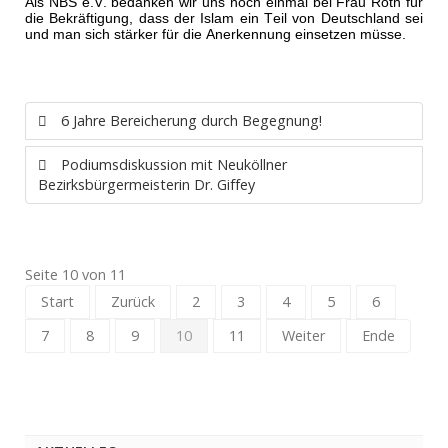
Als NBS e.V. bedanken wir uns noch einmal bei Frau Roth für
die Bekräftigung, dass der Islam ein Teil von Deutschland sei
und man sich stärker für die Anerkennung einsetzen müsse.
6 Jahre Bereicherung durch Begegnung!
Podiumsdiskussion mit Neuköllner
Bezirksbürgermeisterin Dr. Giffey
Seite 10 von 11
Start
Zurück
2
3
4
5
6
7
8
9
10
11
Weiter
Ende