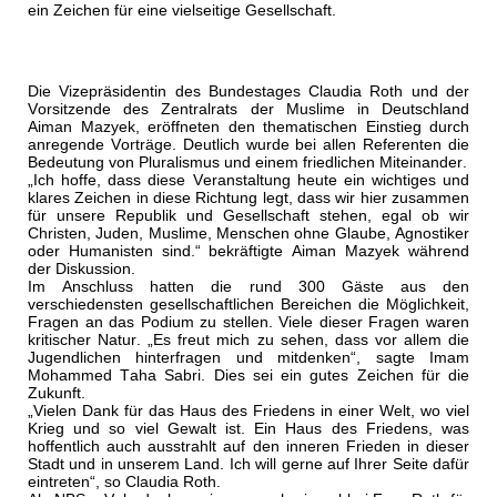
ein Zeichen für eine vielseitige Gesellschaft.
Die Vizepräsidentin des Bundestages Claudia Roth und der
Vorsitzende des Zentralrats der Muslime in Deutschland
Aiman Mazyek, eröffneten den thematischen Einstieg durch
anregende Vorträge. Deutlich wurde bei allen Referenten die
Bedeutung von Pluralismus und einem friedlichen Miteinander.
„Ich hoffe, dass diese Veranstaltung heute ein wichtiges und
klares Zeichen in diese Richtung legt, dass wir hier zusammen
für unsere Republik und Gesellschaft stehen, egal ob wir
Christen, Juden, Muslime, Menschen ohne Glaube, Agnostiker
oder Humanisten sind.“ bekräftigte Aiman Mazyek während
der Diskussion.
Im Anschluss hatten die rund 300 Gäste aus den
verschiedensten gesellschaftlichen Bereichen die Möglichkeit,
Fragen an das Podium zu stellen. Viele dieser Fragen waren
kritischer Natur. „Es freut mich zu sehen, dass vor allem die
Jugendlichen hinterfragen und mitdenken“, sagte Imam
Mohammed Taha Sabri. Dies sei ein gutes Zeichen für die
Zukunft.
„Vielen Dank für das Haus des Friedens in einer Welt, wo viel
Krieg und so viel Gewalt ist. Ein Haus des Friedens, was
hoffentlich auch ausstrahlt auf den inneren Frieden in dieser
Stadt und in unserem Land. Ich will gerne auf Ihrer Seite dafür
eintreten“, so Claudia Roth.